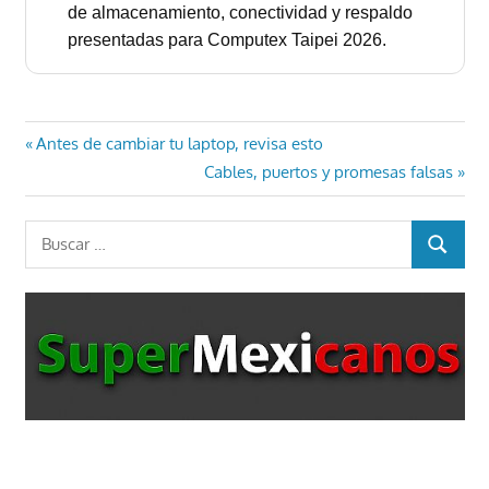
de almacenamiento, conectividad y respaldo
presentadas para Computex Taipei 2026.
Navegación
Entrada
Antes de cambiar tu laptop, revisa esto
anterior:
Entrada
Cables, puertos y promesas falsas
de
siguiente:
entradas
Buscar:
BUSCAR