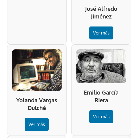
José Alfredo
Jiménez
Ver más
Emilio García
Riera
Yolanda Vargas
Dulché
Ver más
Ver más