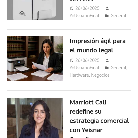
26/06/2025
YoUsuarioFinal
General
Impresión ágil para
el mundo legal
26/06/2025
YoUsuarioFinal
General
,
Hardware
,
Negocios
Marriott Cali
redefine su
estrategia comercial
con Yeisnar