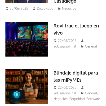
Casadiego
25/06/2025
DiscoRudo
Negocios
Rovi trae el juego en
vivo
22/06/2025
YoUsuarioFinal
General
Blindaje digital para
las miPyMEs
22/06/2025
YoUsuarioFinal
General
,
Negocios
,
Seguridad
,
Software