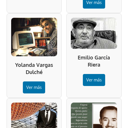
Ver más
Emilio García
Riera
Yolanda Vargas
Dulché
Ver más
Ver más