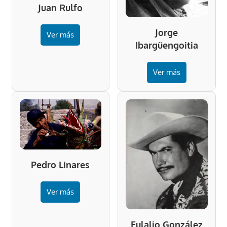
Juan Rulfo
Jorge
Ver más
Ibargüengoitia
Ver más
Pedro Linares
Ver más
Eulalio González