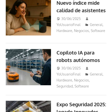
Nuevo índice mide
calidad de asistentes
30/06/2025
YoUsuarioFinal
General
,
Hardware
,
Negocios
,
Software
Copiloto IA para
robots autónomos
30/06/2025
YoUsuarioFinal
General
,
Hardware
,
Negocios
,
Seguridad
,
Software
Expo Seguridad 2025:
legado Innovador