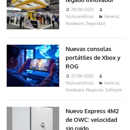
28/06/2025
YoUsuarioFinal
General
,
Hardware
,
Seguridad
Nuevas consolas
portátiles de Xbox y
ROG
27/06/2025
YoUsuarioFinal
General
,
Hardware
,
Negocios
,
Software
Nuevo Express 4M2
de OWC: velocidad
sin ruido