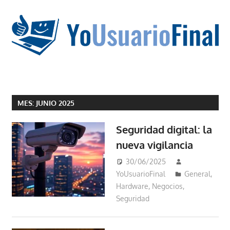
Saltar
al
contenido
La
tecnología
MES:
JUNIO 2025
no
tiene
Seguridad digital: la
que
nueva vigilancia
estar
en
30/06/2025
chino
YoUsuarioFinal
General
,
Hardware
,
Negocios
,
Seguridad