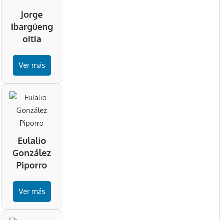
Jorge
Ibargüeng
oitia
Ver más
Eulalio
González
Piporro
Ver más