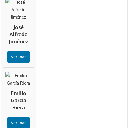
José
Alfredo
Jiménez
Ver más
Emilio
García
Riera
Ver más