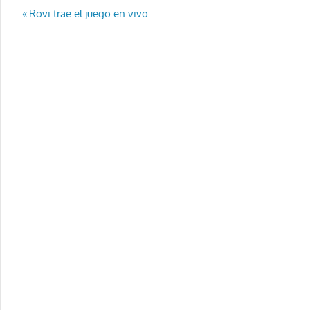
Navegación
Entrada
Rovi trae el juego en vivo
anterior:
de
entradas