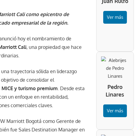
Juan Rulfo
arriott Cali como epicentro de
Ver más
cado empresarial de la región.
 anunció hoy el nombramiento de
arriott Cali
, una propiedad que hace
dinarias.
 una trayectoria sólida en liderazgo
objetivo de consolidar el
Pedro
, MICE y turismo premium
. Desde esta
Linares
i con un enfoque en rentabilidad,
ones comerciales claves.
Ver más
n JW Marriott Bogotá como Gerente de
bién fue Sales Destination Manager en