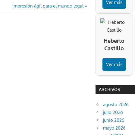
Ver más
Entrada
Impresión ágil para el mundo legal
siguiente:
Heberto
Castillo
Ver más
ARCHIVOS
agosto 2026
julio 2026
junio 2026
mayo 2026