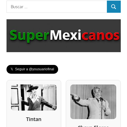
Buscar:
entradas
BUSCAR
𝕏 Seguir a @yousuariofinal
Tintan