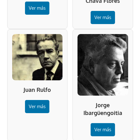
Chava Flores
Ver más
Ver más
Juan Rulfo
Jorge
Ver más
Ibargüengoitia
Ver más