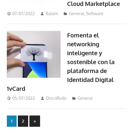
Cloud Marketplace
07/07/2022
Balam
General
,
Software
Fomenta el
networking
inteligente y
sostenible con la
plataforma de
Identidad Digital
1vCard
05/07/2022
DiscoRudo
General
Paginación
Siguientes
1
2
»
entradas
de