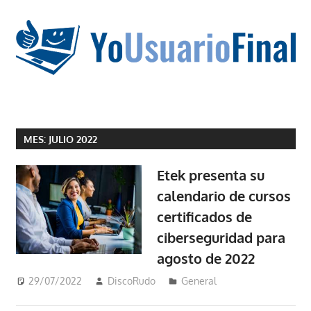
Saltar
al
contenido
La
tecnología
MES:
JULIO 2022
no
tiene
Etek presenta su
que
calendario de cursos
estar
certificados de
en
chino
ciberseguridad para
agosto de 2022
29/07/2022
DiscoRudo
General