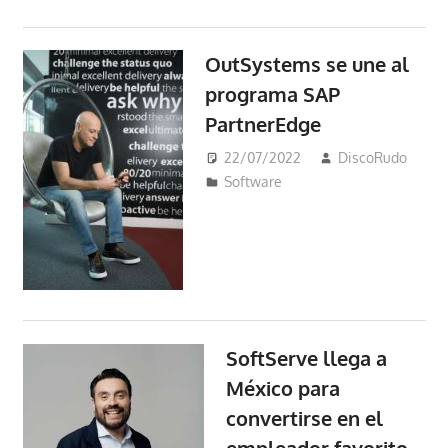
OutSystems se une al
programa SAP
PartnerEdge
22/07/2022
DiscoRudo
Software
SoftServe llega a
México para
convertirse en el
empleador favorito