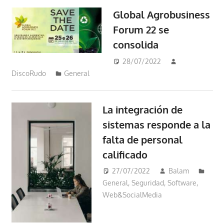
Global Agrobusiness
Forum 22 se
consolida
28/07/2022
DiscoRudo
General
La integración de
sistemas responde a la
falta de personal
calificado
27/07/2022
Balam
General
,
Seguridad
,
Software
,
Web&SocialMedia