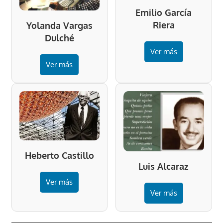
Emilio García
Riera
Yolanda Vargas
Dulché
Ver más
Ver más
Heberto Castillo
Luis Alcaraz
Ver más
Ver más