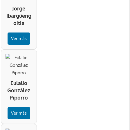
Jorge
Ibargüeng
oitia
Ver más
Eulalio
González
Piporro
Ver más