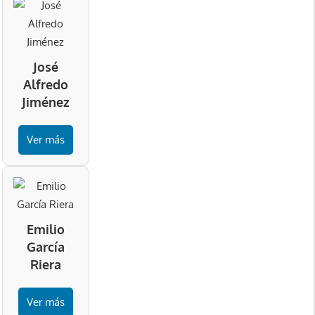
José
Alfredo
Jiménez
Ver más
Emilio
García
Riera
Ver más