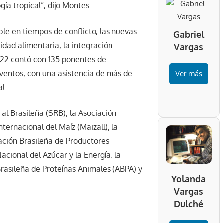
ía tropical”, dijo Montes.
le en tiempos de conflicto, las nuevas
Gabriel
dad alimentaria, la integración
Vargas
2022 contó con 135 ponentes de
eventos, con una asistencia de más de
Ver más
al
l Brasileña (SRB), la Asociación
ternacional del Maíz (Maizall), la
ación Brasileña de Productores
acional del Azúcar y la Energía, la
Brasileña de Proteínas Animales (ABPA) y
Yolanda
Vargas
Dulché