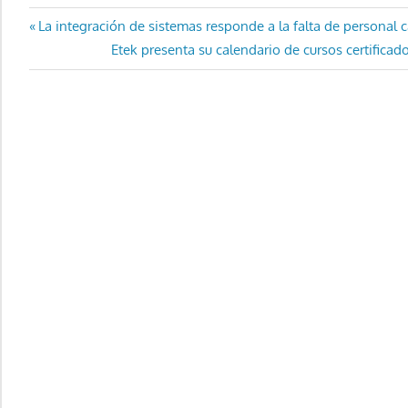
Navegación
Entrada
La integración de sistemas responde a la falta de personal c
anterior:
Entrada
Etek presenta su calendario de cursos certifica
de
siguiente:
entradas