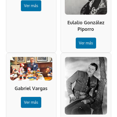
Ver más
Eulalio González
Piporro
Ver más
Gabriel Vargas
Ver más