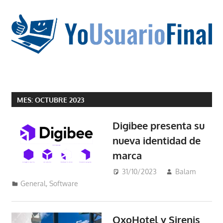
Saltar
al
contenido
La
tecnología
MES:
OCTUBRE 2023
no
tiene
Digibee presenta su
que
nueva identidad de
estar
marca
en
chino
31/10/2023
Balam
General
,
Software
OxoHotel y Sirenis