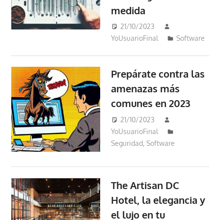
medida
21/10/2023
YoUsuarioFinal
Software
Prepárate contra las
amenazas más
comunes en 2023
21/10/2023
YoUsuarioFinal
Seguridad
,
Software
The Artisan DC
Hotel, la elegancia y
el lujo en tu