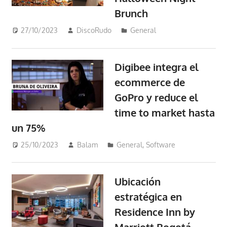
Brunch
27/10/2023
DiscoRudo
General
Digibee integra el
ecommerce de
GoPro y reduce el
time to market hasta
un 75%
25/10/2023
Balam
General
,
Software
Ubicación
estratégica en
Residence Inn by
Marriott Bogotá