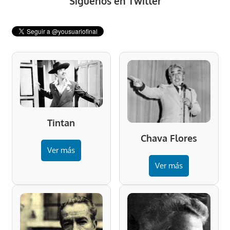
Síguenos en Twitter
Tintan
Chava Flores
Ver más
Ver más