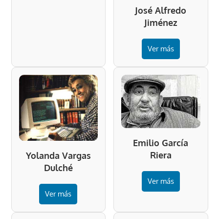
José Alfredo
Jiménez
Ver más
Emilio García
Riera
Yolanda Vargas
Dulché
Ver más
Ver más