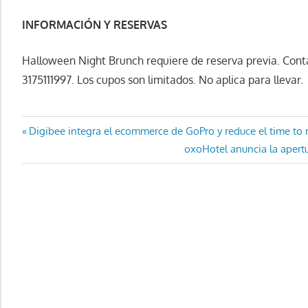
INFORMACIÓN Y RESERVAS
Halloween Night Brunch requiere de reserva previa. Con
3175111997. Los cupos son limitados. No aplica para llevar.
Navegación
Entrada
Digibee integra el ecommerce de GoPro y reduce el time to
anterior:
Entrada
oxoHotel anuncia la apert
de
siguiente:
entradas