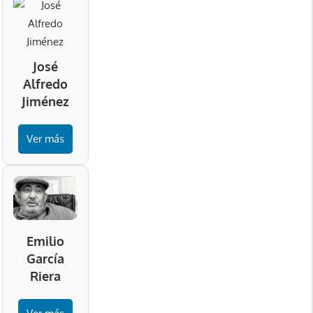
José
Alfredo
Jiménez
Ver más
Emilio
García
Riera