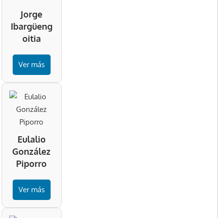
Jorge
Ibargüeng
oitia
Ver más
Eulalio
González
Piporro
Ver más