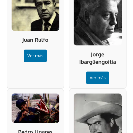
Juan Rulfo
Jorge
Ver más
Ibargüengoitia
Ver más
Pedro Linares