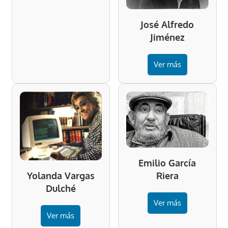
José Alfredo
Jiménez
Ver más
Emilio García
Riera
Yolanda Vargas
Dulché
Ver más
Ver más