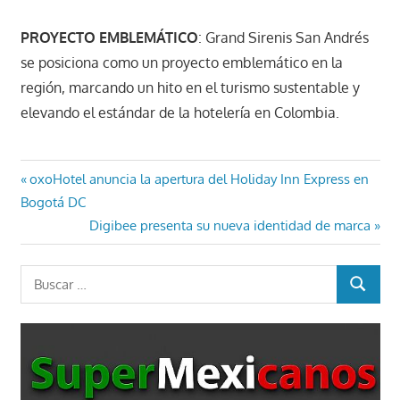
PROYECTO EMBLEMÁTICO
: Grand Sirenis San Andrés
se posiciona como un proyecto emblemático en la
región, marcando un hito en el turismo sustentable y
elevando el estándar de la hotelería en Colombia.
Navegación
Entrada
oxoHotel anuncia la apertura del Holiday Inn Express en
anterior:
Bogotá DC
de
Entrada
Digibee presenta su nueva identidad de marca
entradas
siguiente:
Buscar:
BUSCAR