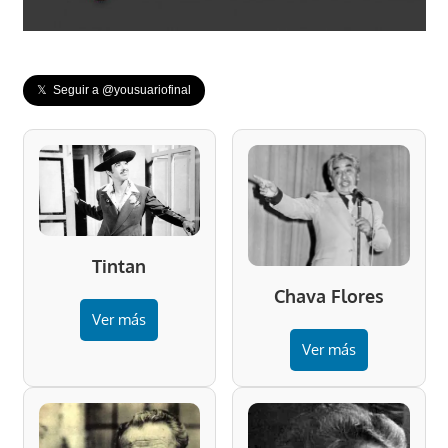
𝕏 Seguir a @yousuariofinal
Tintan
Chava Flores
Ver más
Ver más