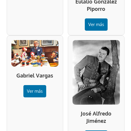
Eulalio González
Piporro
Ver más
Gabriel Vargas
Ver más
José Alfredo
Jiménez