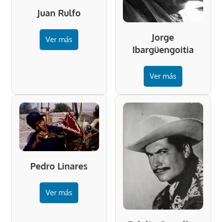
Juan Rulfo
Jorge
Ver más
Ibargüengoitia
Ver más
Pedro Linares
Ver más