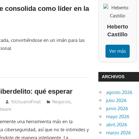
e consolida como líder en la
Heberto
Castillo
icada, convirtiéndose en un imán para las
cional
Ver más
ARCHIVOS
ciberdelito: qué esperar
agosto 2026
julio 2026
YoUsuarioFinal
Negocios
,
junio 2026
ftware
mayo 2026
lemente una herramienta más en la
abril 2026
a ciberseguridad, así que no te intimides y
marzo 2026
éndote de manera inteligente. La