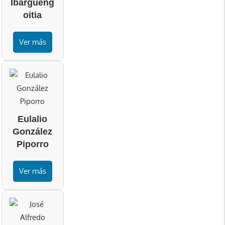
Ibargüeng
oitia
Ver más
Eulalio
González
Piporro
Ver más