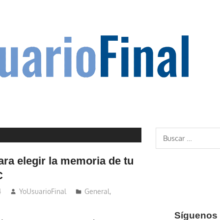
Buscar:
ara elegir la memoria de tu
C
4
YoUsuarioFinal
General
,
Síguenos 