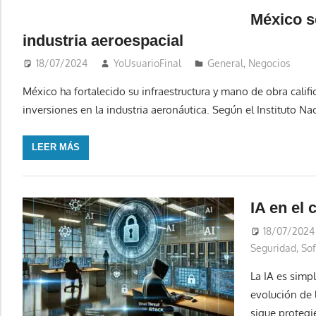
México s
industria aeroespacial
18/07/2024
YoUsuarioFinal
General
,
Negocios
México ha fortalecido su infraestructura y mano de obra calif
inversiones en la industria aeronáutica. Según el Instituto Na
LEER MÁS
IA en el 
18/07/2024
Seguridad
,
So
La IA es simp
evolución de l
sigue protegi