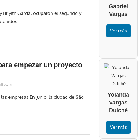
Gabriel
 y Briyith García, ocuparon el segundo y
Vargas
btenidos
Ver más
para empezar un proyecto
oftware
Yolanda
 las empresas En junio, la ciudad de São
Vargas
Dulché
Ver más