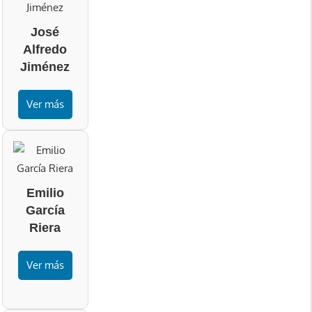
José
Alfredo
Jiménez
Ver más
Emilio
García
Riera
Ver más