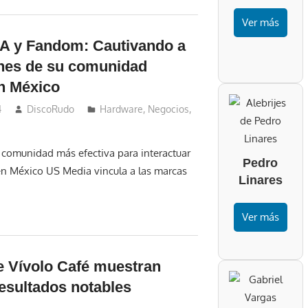
Ver más
A y Fandom: Cautivando a
ones de su comunidad
n México
4
DiscoRudo
Hardware
,
Negocios
,
comunidad más efectiva para interactuar
Pedro
en México US Media vincula a las marcas
Linares
Ver más
e Vívolo Café muestran
esultados notables