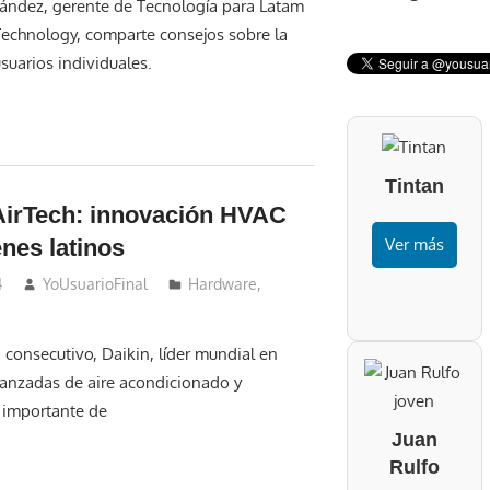
nández, gerente de Tecnología para Latam
echnology, comparte consejos sobre la
suarios individuales.
Tintan
AirTech: innovación HVAC
nes latinos
Ver más
4
YoUsuarioFinal
Hardware
,
 consecutivo, Daikin, líder mundial en
anzadas de aire acondicionado y
s importante de
Juan
Rulfo