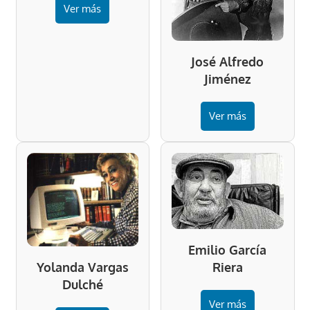
Ver más
José Alfredo
Jiménez
Ver más
Emilio García
Riera
Yolanda Vargas
Dulché
Ver más