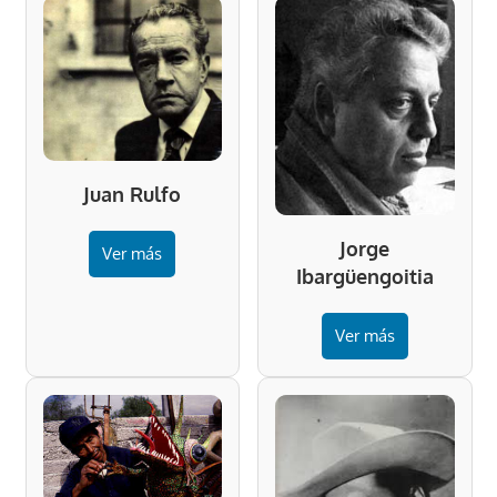
Juan Rulfo
Jorge
Ver más
Ibargüengoitia
Ver más