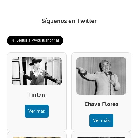
Síguenos en Twitter
𝕏 Seguir a @yousuariofinal
Tintan
Chava Flores
Ver más
Ver más