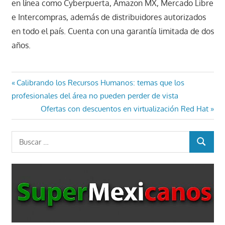
en línea como Cyberpuerta, Amazon MX, Mercado Libre
e Intercompras, además de distribuidores autorizados
en todo el país. Cuenta con una garantía limitada de dos
años.
Navegación
Entrada
Calibrando los Recursos Humanos: temas que los
anterior:
profesionales del área no pueden perder de vista
de
Entrada
Ofertas con descuentos en virtualización Red Hat
entradas
siguiente:
Buscar:
BUSCAR