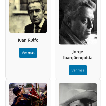
Juan Rulfo
Jorge
Ver más
Ibargüengoitia
Ver más