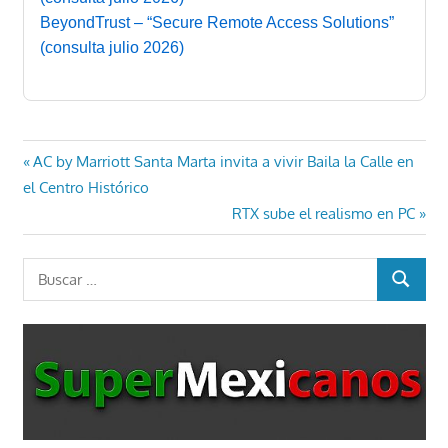
BeyondTrust – “Secure Remote Access Solutions”
(consulta julio 2026)
Navegación
Entrada
AC by Marriott Santa Marta invita a vivir Baila la Calle en
anterior:
el Centro Histórico
de
Entrada
RTX sube el realismo en PC
entradas
siguiente:
Buscar:
BUSCAR