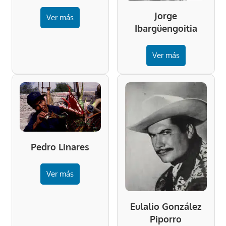
Jorge
Ver más
Ibargüengoitia
Ver más
Pedro Linares
Ver más
Eulalio González
Piporro