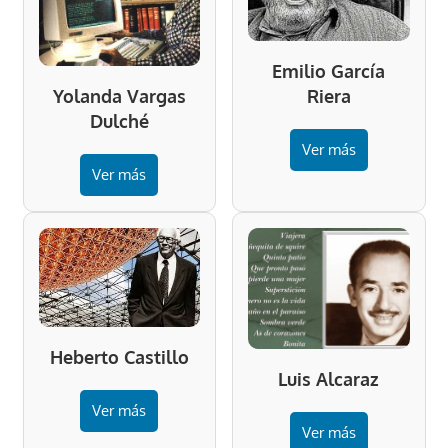
Emilio García
Riera
Yolanda Vargas
Dulché
Ver más
Ver más
Heberto Castillo
Luis Alcaraz
Ver más
Ver más