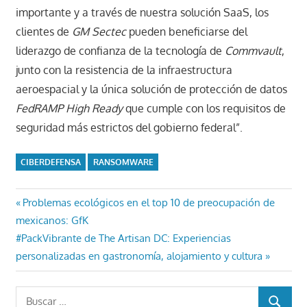
importante y a través de nuestra solución SaaS, los
clientes de
GM Sectec
pueden beneficiarse del
liderazgo de confianza de la tecnología de
Commvault
,
junto con la resistencia de la infraestructura
aeroespacial y la única solución de protección de datos
FedRAMP High Ready
que cumple con los requisitos de
seguridad más estrictos del gobierno federal”.
CIBERDEFENSA
RANSOMWARE
Navegación
Entrada
Problemas ecológicos en el top 10 de preocupación de
anterior:
mexicanos: GfK
de
Entrada
#PackVibrante de The Artisan DC: Experiencias
entradas
siguiente:
personalizadas en gastronomía, alojamiento y cultura
Buscar: