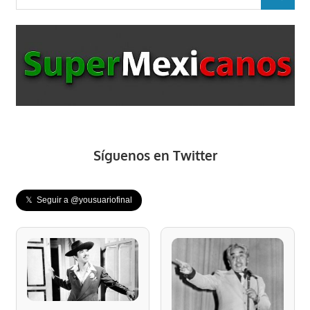
BUSCAR
Síguenos en Twitter
𝕏 Seguir a @yousuariofinal