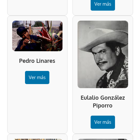
Ver más
Pedro Linares
Ver más
Eulalio González
Piporro
Ver más