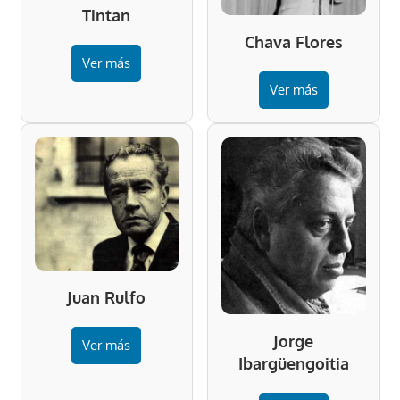
Tintan
Chava Flores
Ver más
Ver más
Juan Rulfo
Jorge
Ver más
Ibargüengoitia