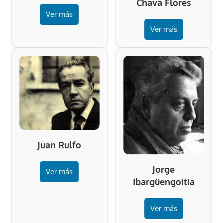
Chava Flores
Ver más
Ver más
Juan Rulfo
Jorge
Ver más
Ibargüengoitia
Ver más