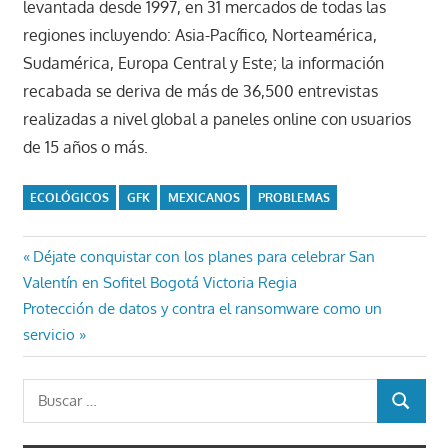
levantada desde 1997, en 31 mercados de todas las
regiones incluyendo: Asia-Pacífico, Norteamérica,
Sudamérica, Europa Central y Este; la información
recabada se deriva de más de 36,500 entrevistas
realizadas a nivel global a paneles online con usuarios
de 15 años o más.
ECOLÓGICOS
GFK
MEXICANOS
PROBLEMAS
Navegación
Entrada
Déjate conquistar con los planes para celebrar San
anterior:
Valentín en Sofitel Bogotá Victoria Regia
de
Entrada
Protección de datos y contra el ransomware como un
entradas
siguiente:
servicio
Buscar:
BUSCAR