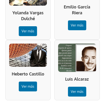
Emilio García
Riera
Yolanda Vargas
Dulché
Ver más
Ver más
Heberto Castillo
Luis Alcaraz
Ver más
Ver más