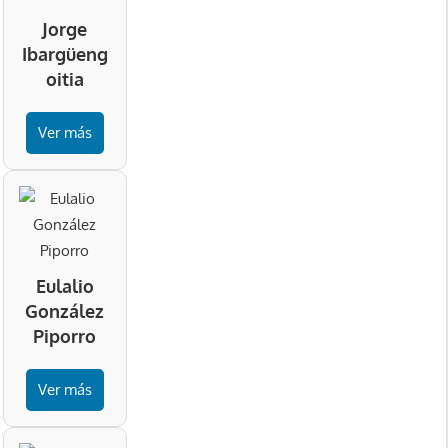
Jorge
Ibargüeng
oitia
Ver más
Eulalio
González
Piporro
Ver más