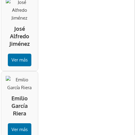
José
Alfredo
Jiménez
Ver más
Emilio
García
Riera
Ver más