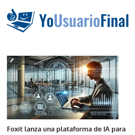
Saltar
al
contenido
La
tecnología
no
tiene
que
estar
en
chino
Foxit lanza una plataforma de IA para