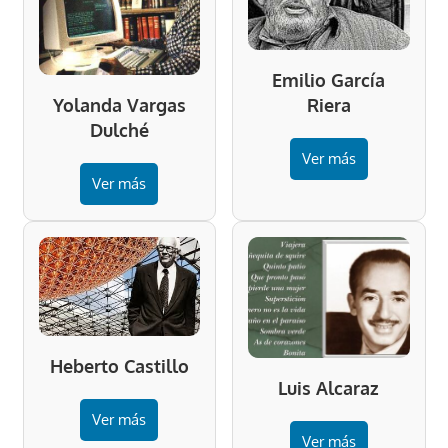
Emilio García
Riera
Yolanda Vargas
Dulché
Ver más
Ver más
Heberto Castillo
Luis Alcaraz
Ver más
Ver más