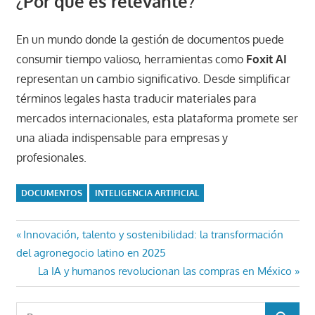
¿Por qué es relevante?
En un mundo donde la gestión de documentos puede
consumir tiempo valioso, herramientas como
Foxit AI
representan un cambio significativo. Desde simplificar
términos legales hasta traducir materiales para
mercados internacionales, esta plataforma promete ser
una aliada indispensable para empresas y
profesionales.
DOCUMENTOS
INTELIGENCIA ARTIFICIAL
Navegación
Entrada
Innovación, talento y sostenibilidad: la transformación
anterior:
del agronegocio latino en 2025
de
Entrada
La IA y humanos revolucionan las compras en México
entradas
siguiente:
Buscar: