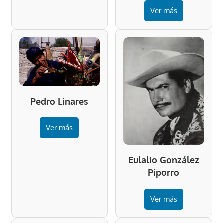
Ver más
Pedro Linares
Ver más
Eulalio González
Piporro
Ver más