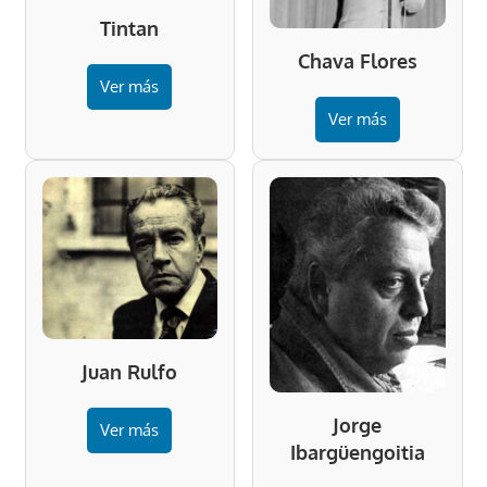
Tintan
Chava Flores
Ver más
Ver más
Juan Rulfo
Jorge
Ver más
Ibargüengoitia