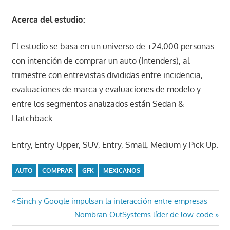
Acerca del estudio:
El estudio se basa en un universo de +24,000 personas
con intención de comprar un auto (Intenders), al
trimestre con entrevistas divididas entre incidencia,
evaluaciones de marca y evaluaciones de modelo y
entre los segmentos analizados están Sedan &
Hatchback
Entry, Entry Upper, SUV, Entry, Small, Medium y Pick Up.
AUTO
COMPRAR
GFK
MEXICANOS
Navegación
Entrada
Sinch y Google impulsan la interacción entre empresas
anterior:
Entrada
Nombran OutSystems líder de low-code
de
siguiente: