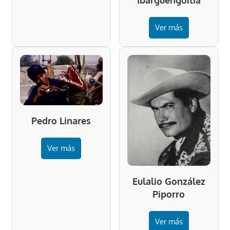
Ver más
Pedro Linares
Ver más
Eulalio González
Piporro
Ver más