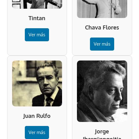
Tintan
Chava Flores
Ver más
Ver más
Juan Rulfo
Jorge
Ver más
Ibargüengoitia