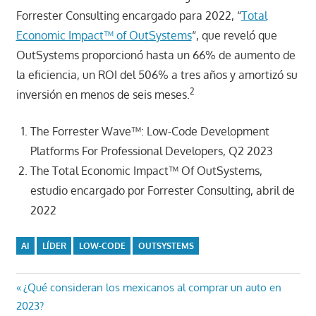
Forrester Consulting encargado para 2022, “
Total
Economic Impact™ of OutSystems
“, que reveló que
OutSystems proporcionó hasta un 66% de aumento de
la eficiencia, un ROI del 506% a tres años y amortizó su
2
inversión en menos de seis meses.
The Forrester Wave™: Low-Code Development
Platforms For Professional Developers, Q2 2023
The Total Economic Impact™ Of OutSystems,
estudio encargado por Forrester Consulting, abril de
2022
AI
LÍDER
LOW-CODE
OUTSYSTEMS
Navegación
Entrada
¿Qué consideran los mexicanos al comprar un auto en
anterior:
2023?