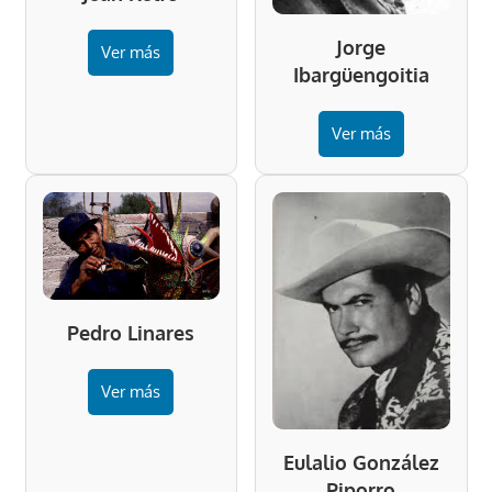
Jorge
Ver más
Ibargüengoitia
Ver más
Pedro Linares
Ver más
Eulalio González
Piporro