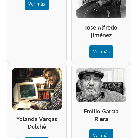
Ver más
José Alfredo
Jiménez
Ver más
Emilio García
Riera
Yolanda Vargas
Dulché
Ver más