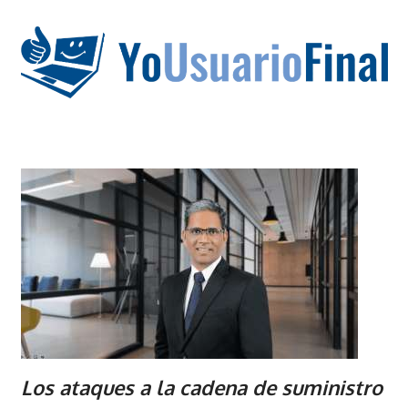
Saltar
al
contenido
La
tecnología
no
tiene
que
estar
en
chino
Los ataques a la cadena de suministro