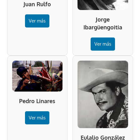
Juan Rulfo
Jorge
Ver más
Ibargüengoitia
Ver más
Pedro Linares
Ver más
Eulalio González