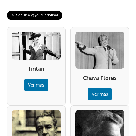
𝕏 Seguir a @yousuariofinal
Tintan
Chava Flores
Ver más
Ver más