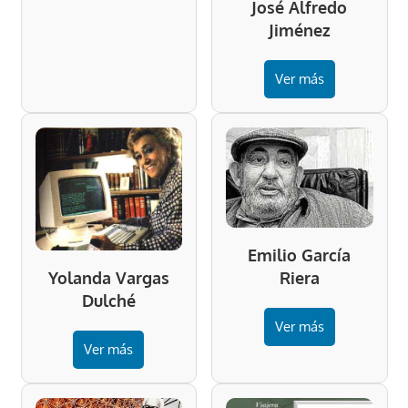
José Alfredo
Jiménez
Ver más
Emilio García
Riera
Yolanda Vargas
Dulché
Ver más
Ver más