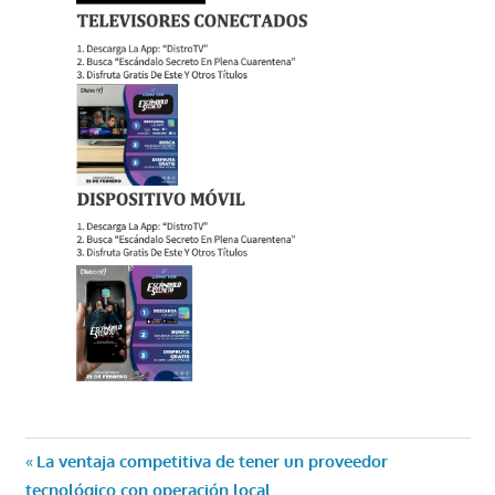
Navegación
Entrada
La ventaja competitiva de tener un proveedor
anterior:
tecnológico con operación local