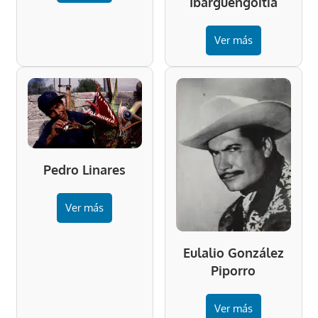
Ibargüengoitia
Ver más
Pedro Linares
Ver más
Eulalio González
Piporro
Ver más