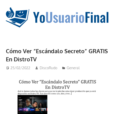
Saltar
al
contenido
La
tecnología
Cómo Ver “Escándalo Secreto” GRATIS
no
En DistroTV
tiene
que
25/02/2022
DiscoRudo
General
estar
en
chino