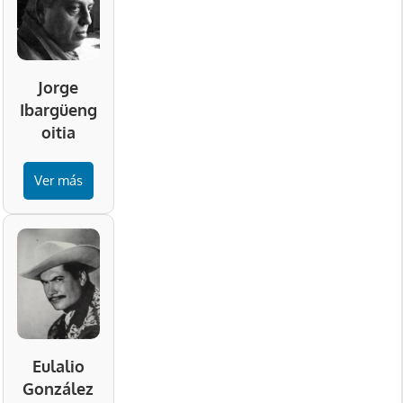
Jorge
Ibargüeng
oitia
Ver más
Eulalio
González