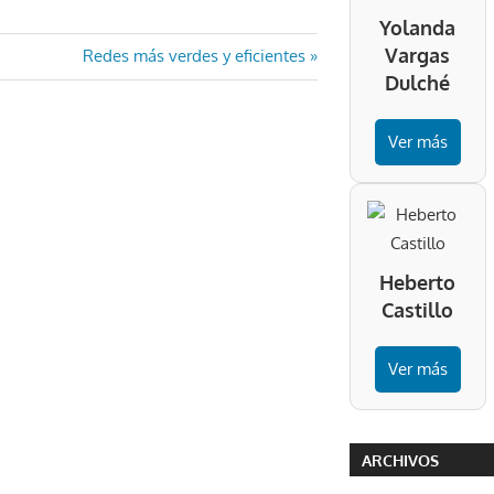
Yolanda
Vargas
Entrada
Redes más verdes y eficientes
Dulché
siguiente:
Ver más
Heberto
Castillo
Ver más
ARCHIVOS