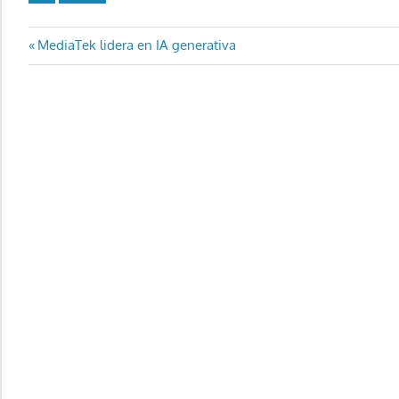
Navegación
Entrada
MediaTek lidera en IA generativa
anterior:
de
entradas