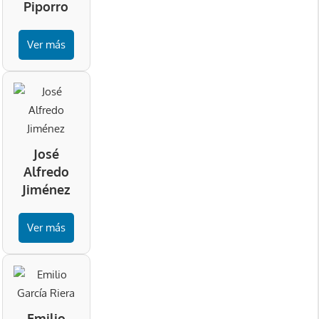
Piporro
Ver más
José
Alfredo
Jiménez
Ver más
Emilio