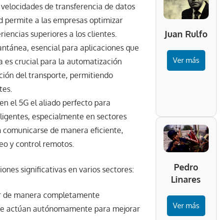
e velocidades de transferencia de datos
ad permite a las empresas optimizar
Juan Rulfo
riencias superiores a los clientes.
tantánea, esencial para aplicaciones que
Ver más
a es crucial para la automatización
ación del transporte, permitiendo
tes.
 en el 5G el aliado perfecto para
eligentes, especialmente en sectores
en comunicarse de manera eficiente,
eo y control remotos.
Pedro
nes significativas en varios sectores:
Linares
rar de manera completamente
Ver más
l que actúan autónomamente para mejorar