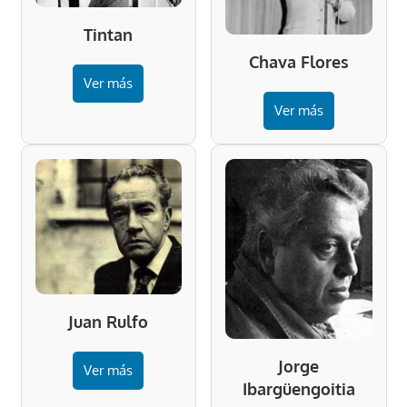
Tintan
Chava Flores
Ver más
Ver más
Juan Rulfo
Jorge
Ver más
Ibargüengoitia