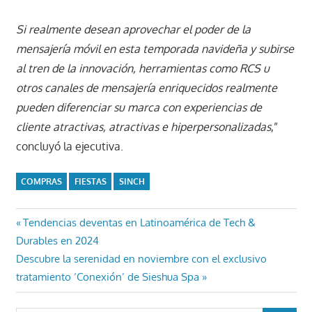
Si realmente desean aprovechar el poder de la
mensajería móvil en esta temporada navideña y subirse
al tren de la innovación, herramientas como RCS u
otros canales de mensajería enriquecidos realmente
pueden diferenciar su marca con experiencias de
cliente atractivas, atractivas e hiperpersonalizadas
,”
concluyó la ejecutiva.
COMPRAS
FIESTAS
SINCH
Navegación
Entrada
Tendencias deventas en Latinoamérica de Tech &
anterior:
Durables en 2024
de
Entrada
Descubre la serenidad en noviembre con el exclusivo
entradas
siguiente:
tratamiento ‘Conexión’ de Sieshua Spa