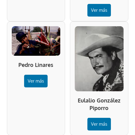
Ver más
Pedro Linares
Ver más
Eulalio González
Piporro
Ver más