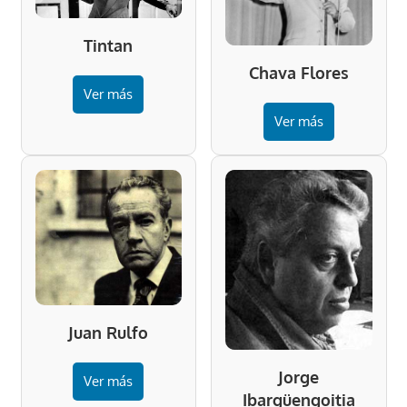
Tintan
Chava Flores
Ver más
Ver más
Juan Rulfo
Jorge
Ver más
Ibargüengoitia