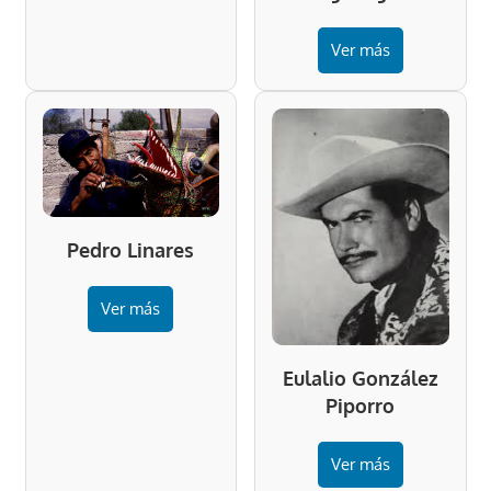
Ver más
Pedro Linares
Ver más
Eulalio González
Piporro
Ver más