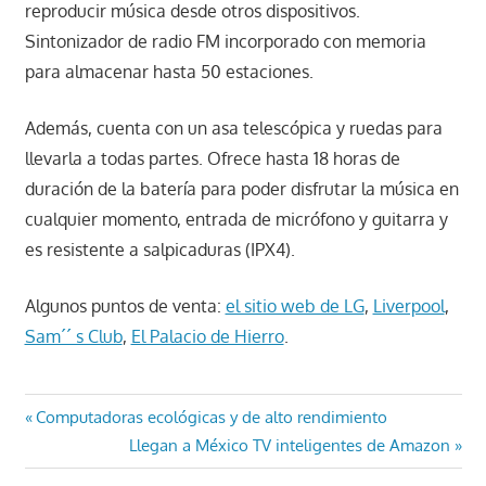
reproducir música desde otros dispositivos.
Sintonizador de radio FM incorporado con memoria
para almacenar hasta 50 estaciones.
Además, cuenta con un asa telescópica y ruedas para
llevarla a todas partes. Ofrece hasta 18 horas de
duración de la batería para poder disfrutar la música en
cualquier momento, entrada de micrófono y guitarra y
es resistente a salpicaduras (IPX4).
Algunos puntos de venta:
el sitio web de LG
,
Liverpool
,
Sam´´ s Club
,
El Palacio de Hierro
.
Navegación
Entrada
Computadoras ecológicas y de alto rendimiento
anterior:
Entrada
Llegan a México TV inteligentes de Amazon
de
siguiente: