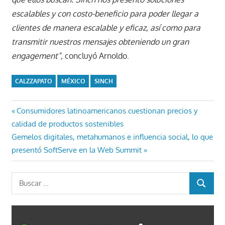
escalables y con costo-beneficio para poder llegar a
clientes de manera escalable y eficaz, así como para
transmitir nuestros mensajes obteniendo un gran
engagement”,
concluyó Arnoldo.
CALZZAPATO
MÉXICO
SINCH
Navegación
Entrada
Consumidores latinoamericanos cuestionan precios y
anterior:
calidad de productos sostenibles
de
Entrada
Gemelos digitales, metahumanos e influencia social, lo que
entradas
siguiente:
presentó SoftServe en la Web Summit
Buscar:
BUSCAR