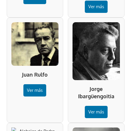
Ver más
Juan Rulfo
Jorge
Ver más
Ibargüengoitia
Ver más