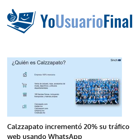
Saltar
al
contenido
La
tecnología
no
tiene
que
estar
en
chino
Calzzapato incrementó 20% su tráfico
web usando WhatsApp