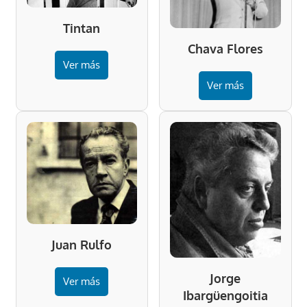
Tintan
Chava Flores
Ver más
Ver más
Juan Rulfo
Jorge
Ver más
Ibargüengoitia