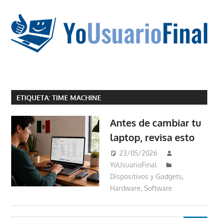
Saltar
al
contenido
La
tecnología
ETIQUETA:
TIME MACHINE
no
tiene
Antes de cambiar tu
que
laptop, revisa esto
estar
en
23/05/2026
chino
YoUsuarioFinal
Dispositivos y Gadgets
,
Hardware
,
Software