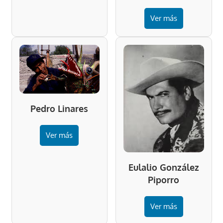
Ver más
Pedro Linares
Ver más
Eulalio González
Piporro
Ver más