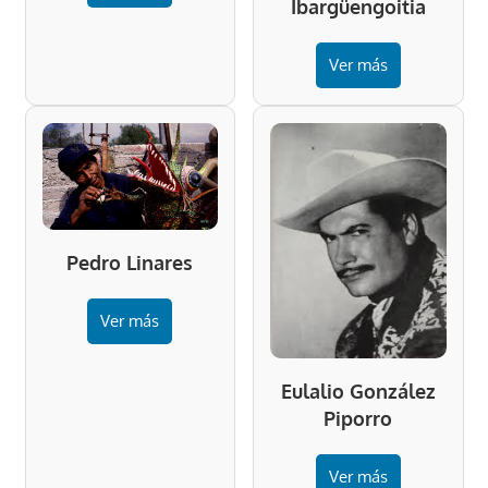
Ibargüengoitia
Ver más
Pedro Linares
Ver más
Eulalio González
Piporro
Ver más