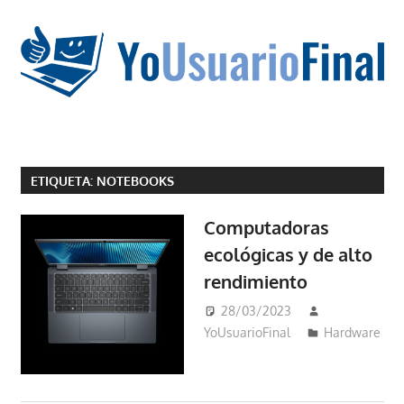
Saltar
al
contenido
La
tecnología
ETIQUETA:
NOTEBOOKS
no
tiene
Computadoras
que
ecológicas y de alto
estar
rendimiento
en
chino
28/03/2023
YoUsuarioFinal
Hardware