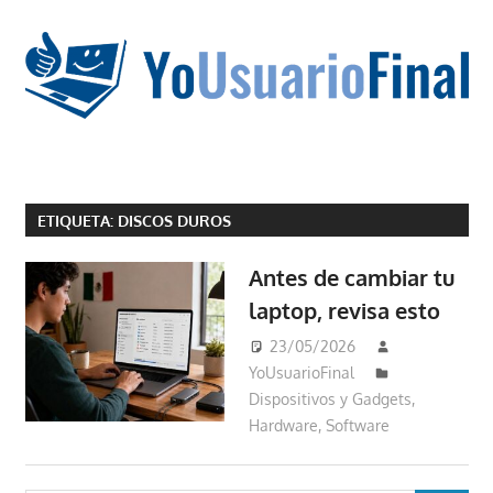
Saltar
al
contenido
La
tecnología
ETIQUETA:
DISCOS DUROS
no
tiene
Antes de cambiar tu
que
laptop, revisa esto
estar
en
23/05/2026
chino
YoUsuarioFinal
Dispositivos y Gadgets
,
Hardware
,
Software