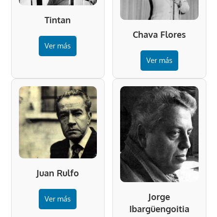
Tintan
Chava Flores
Ver más
Ver más
Juan Rulfo
Jorge
Ver más
Ibargüengoitia