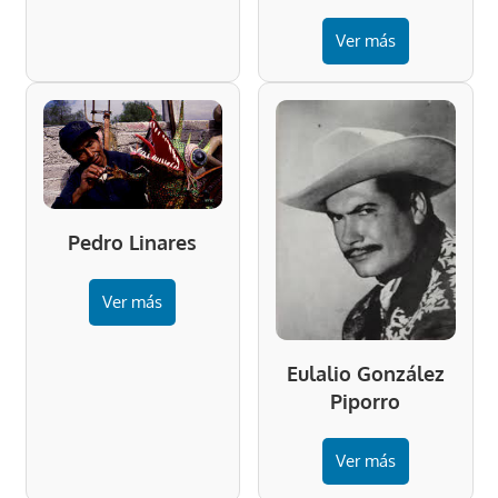
Ver más
Pedro Linares
Ver más
Eulalio González
Piporro
Ver más