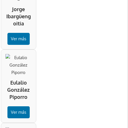
Jorge
Ibargüeng
oitia
Ver más
Eulalio
González
Piporro
Ver más