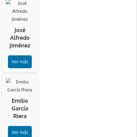
José
Alfredo
Jiménez
Ver más
Emilio
García
Riera
Ver más