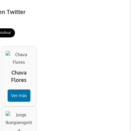
en Twitter
iofinal
Chava
Flores
Ver más