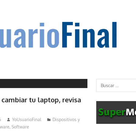
Buscar:
 cambiar tu laptop, revisa
6
YoUsuarioFinal
Dispositivos y
ware
,
Software