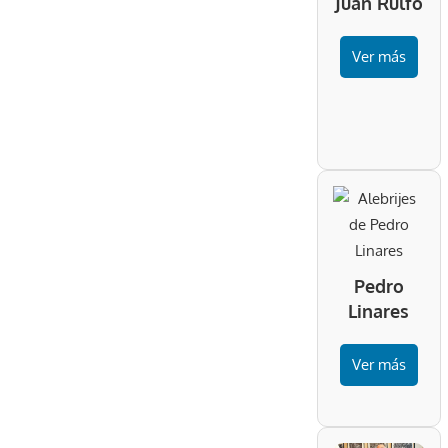
Juan Rulfo
Ver más
Pedro
Linares
Ver más