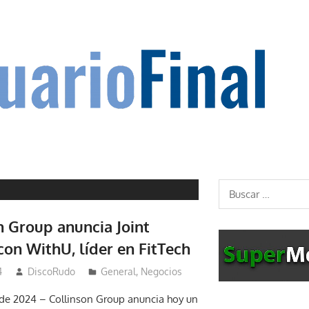
Buscar:
n Group anuncia Joint
con WithU, líder en FitTech
4
DiscoRudo
General
,
Negocios
e 2024 – Collinson Group anuncia hoy un