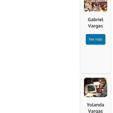
Gabriel
Vargas
Ver más
Yolanda
Vargas