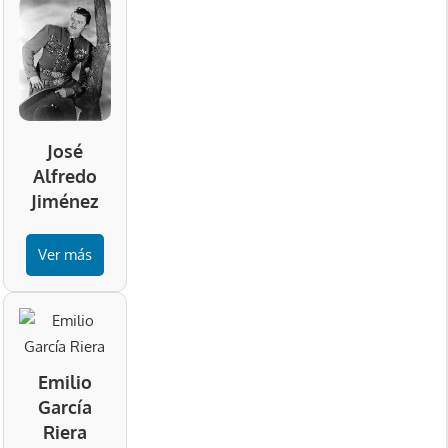
José
Alfredo
Jiménez
Ver más
Emilio
García
Riera