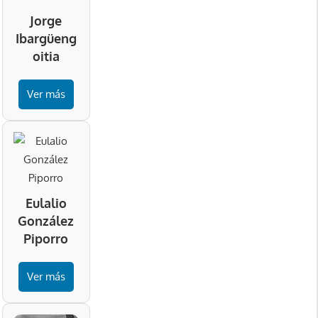
Jorge
Ibargüeng
oitia
Ver más
Eulalio
González
Piporro
Ver más