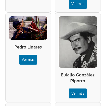
Ver más
Pedro Linares
Ver más
Eulalio González
Piporro
Ver más