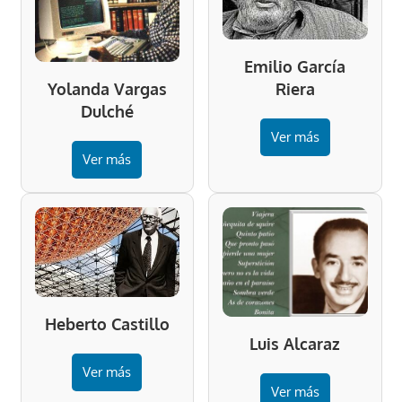
Emilio García
Riera
Yolanda Vargas
Dulché
Ver más
Ver más
Heberto Castillo
Luis Alcaraz
Ver más
Ver más