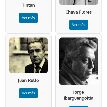
Tintan
Chava Flores
Ver más
Ver más
Juan Rulfo
Jorge
Ver más
Ibargüengoitia