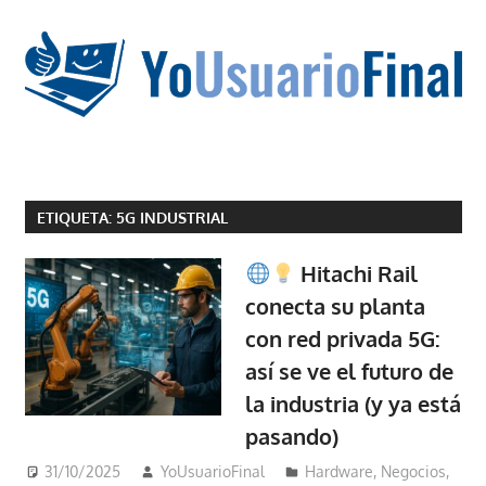
Saltar
al
contenido
La
tecnología
ETIQUETA:
5G INDUSTRIAL
no
tiene
Hitachi Rail
que
conecta su planta
estar
con red privada 5G:
en
chino
así se ve el futuro de
la industria (y ya está
pasando)
31/10/2025
YoUsuarioFinal
Hardware
,
Negocios
,