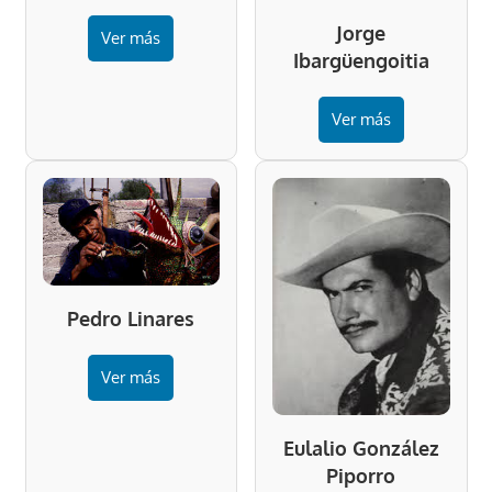
Jorge
Ver más
Ibargüengoitia
Ver más
Pedro Linares
Ver más
Eulalio González
Piporro