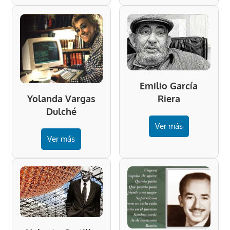
Emilio García
Riera
Yolanda Vargas
Dulché
Ver más
Ver más