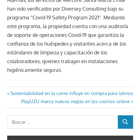
Además, los servicios de Mercure Santa Marta Emile
han sido verificados por Diversey Consulting bajo su
programa “Covid-19 Safety Program 2021”. Mediante
este programa, la propiedad cuenta con una auditoría
de soporte de operaciones Covid-19 que garantiza la
confianza de los huéspedes y visitantes acerca de los
estándares de limpieza y capacitación de los
colaboradores, quienes trabajan en instalaciones
higiénicamente seguras.
Navegación
Entrada
Sustentabilidad en la carne influye en compra para latinos
anterior:
Entrada
PlayUZU marca nuevas reglas en los casinos online
de
siguiente:
entradas
Buscar:
BUSCAR