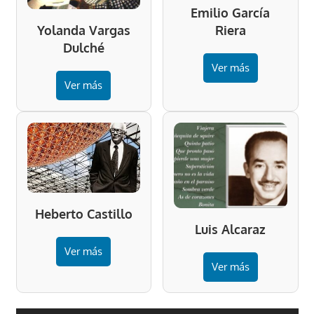
Emilio García
Riera
Yolanda Vargas
Dulché
Ver más
Ver más
Heberto Castillo
Luis Alcaraz
Ver más
Ver más