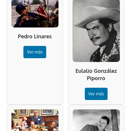
Pedro Linares
Ver más
Eulalio González
Piporro
Ver más