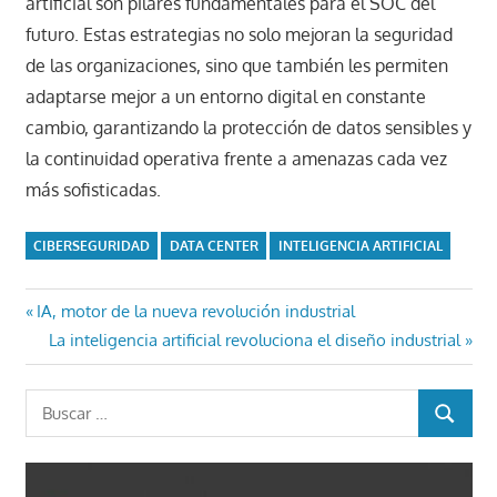
artificial son pilares fundamentales para el SOC del
futuro. Estas estrategias no solo mejoran la seguridad
de las organizaciones, sino que también les permiten
adaptarse mejor a un entorno digital en constante
cambio, garantizando la protección de datos sensibles y
la continuidad operativa frente a amenazas cada vez
más sofisticadas.​
CIBERSEGURIDAD
DATA CENTER
INTELIGENCIA ARTIFICIAL
Navegación
Entrada
IA, motor de la nueva revolución industrial
anterior:
Entrada
La inteligencia artificial revoluciona el diseño industrial
de
siguiente:
entradas
Buscar:
BUSCAR