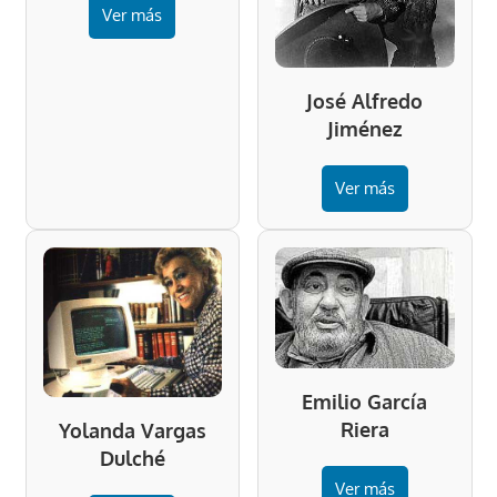
Ver más
José Alfredo
Jiménez
Ver más
Emilio García
Riera
Yolanda Vargas
Dulché
Ver más