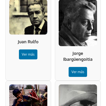
Juan Rulfo
Jorge
Ver más
Ibargüengoitia
Ver más