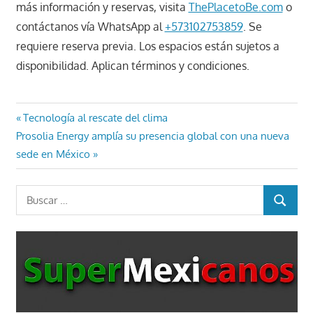
más información y reservas, visita
ThePlacetoBe.com
o
contáctanos vía WhatsApp al
+573102753859
. Se
requiere reserva previa. Los espacios están sujetos a
disponibilidad. Aplican términos y condiciones.
Navegación
Entrada
Tecnología al rescate del clima
Entrada
anterior:
Prosolia Energy amplía su presencia global con una nueva
de
siguiente:
sede en México
entradas
Buscar:
BUSCAR