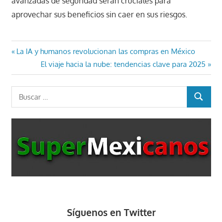
avanzadas de seguridad serán cruciales para
aprovechar sus beneficios sin caer en sus riesgos.
Navegación
Entrada
La IA y humanos revolucionan las compras en México
anterior:
Entrada
El viaje hacia la nube: tendencias clave para 2025
de
siguiente:
entradas
Buscar:
BUSCAR
Síguenos en Twitter