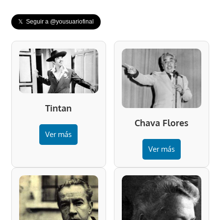
𝕏 Seguir a @yousuariofinal
Tintan
Chava Flores
Ver más
Ver más