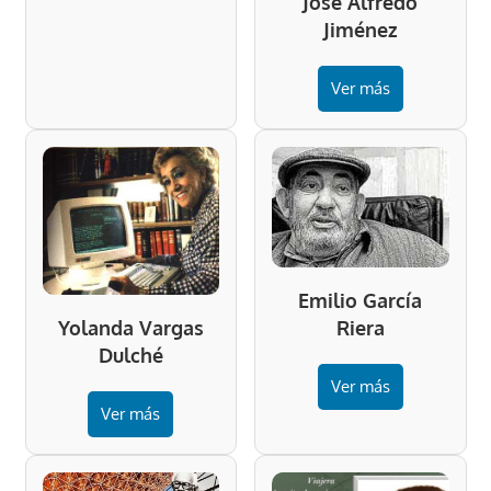
José Alfredo
Jiménez
Ver más
Emilio García
Riera
Yolanda Vargas
Dulché
Ver más
Ver más