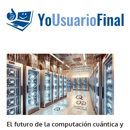
Saltar
al
contenido
La
tecnología
no
tiene
que
estar
en
chino
El futuro de la computación cuántica y