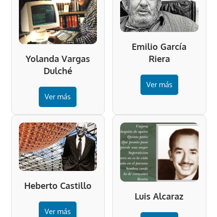
Emilio García
Riera
Yolanda Vargas
Dulché
Ver más
Ver más
Heberto Castillo
Luis Alcaraz
Ver más