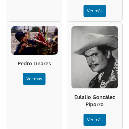
Ver más
Pedro Linares
Ver más
Eulalio González
Piporro
Ver más