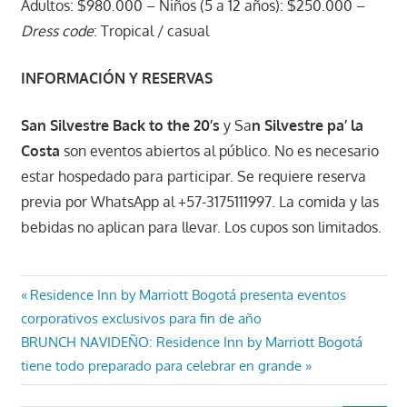
Adultos: $980.000 – Niños (5 a 12 años): $250.000 –
Dress code
: Tropical / casual
INFORMACIÓN Y RESERVAS
San Silvestre Back to the 20’s
y Sa
n Silvestre pa’ la
Costa
son eventos abiertos al público. No es necesario
estar hospedado para participar. Se requiere reserva
previa por WhatsApp al +57-3175111997. La comida y las
bebidas no aplican para llevar. Los cupos son limitados.
Navegación
Entrada
Residence Inn by Marriott Bogotá presenta eventos
anterior:
corporativos exclusivos para fin de año
de
Entrada
BRUNCH NAVIDEÑO: Residence Inn by Marriott Bogotá
entradas
siguiente:
tiene todo preparado para celebrar en grande