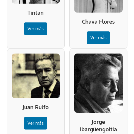
Tintan
Chava Flores
Ver más
Ver más
Juan Rulfo
Jorge
Ver más
Ibargüengoitia