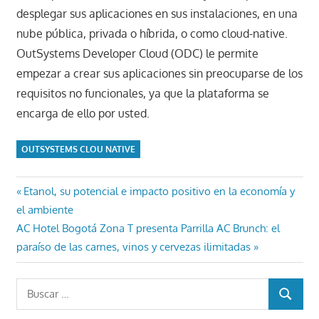
desplegar sus aplicaciones en sus instalaciones, en una
nube pública, privada o híbrida, o como cloud-native.
OutSystems Developer Cloud (ODC) le permite
empezar a crear sus aplicaciones sin preocuparse de los
requisitos no funcionales, ya que la plataforma se
encarga de ello por usted.
OUTSYSTEMS CLOU NATIVE
Navegación
Entrada
Etanol, su potencial e impacto positivo en la economía y
anterior:
el ambiente
de
Entrada
AC Hotel Bogotá Zona T presenta Parrilla AC Brunch: el
entradas
siguiente:
paraíso de las carnes, vinos y cervezas ilimitadas
Buscar:
BUSCAR