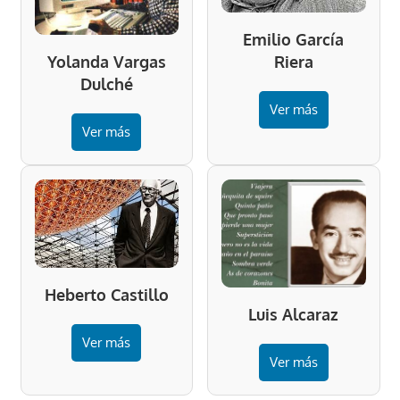
Emilio García
Riera
Yolanda Vargas
Dulché
Ver más
Ver más
Heberto Castillo
Luis Alcaraz
Ver más
Ver más