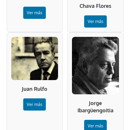
Chava Flores
Ver más
Ver más
Juan Rulfo
Jorge
Ver más
Ibargüengoitia
Ver más