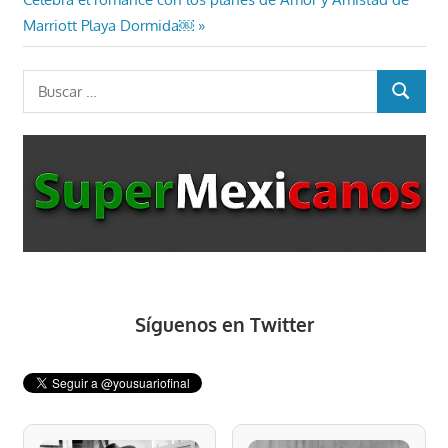
entradas
siguiente:
Marriott Playa Dormida￼
Buscar:
BUSCAR
Síguenos en Twitter