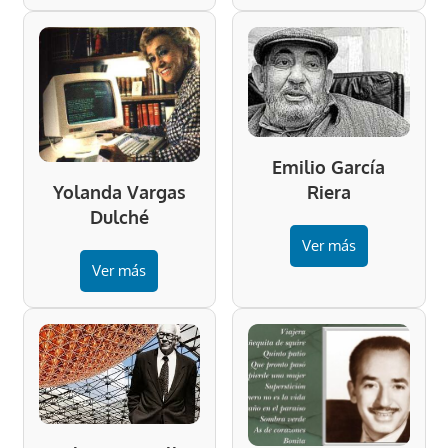
Emilio García
Riera
Yolanda Vargas
Dulché
Ver más
Ver más