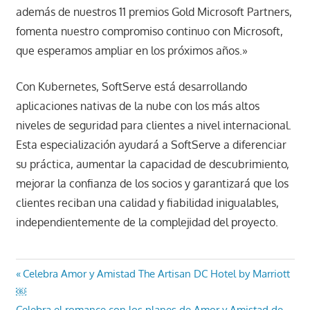
además de nuestros 11 premios Gold Microsoft Partners,
fomenta nuestro compromiso continuo con Microsoft,
que esperamos ampliar en los próximos años.»
Con Kubernetes, SoftServe está desarrollando
aplicaciones nativas de la nube con los más altos
niveles de seguridad para clientes a nivel internacional.
Esta especialización ayudará a SoftServe a diferenciar
su práctica, aumentar la capacidad de descubrimiento,
mejorar la confianza de los socios y garantizará que los
clientes reciban una calidad y fiabilidad inigualables,
independientemente de la complejidad del proyecto.
Navegación
Entrada
Celebra Amor y Amistad The Artisan DC Hotel by Marriott
anterior:
￼
de
Entrada
Celebra el romance con los planes de Amor y Amistad de