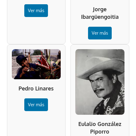
Jorge
Ver más
Ibargüengoitia
Ver más
Pedro Linares
Ver más
Eulalio González
Piporro