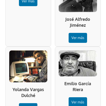
Ver más
José Alfredo
Jiménez
Ver más
Emilio García
Riera
Yolanda Vargas
Dulché
Ver más