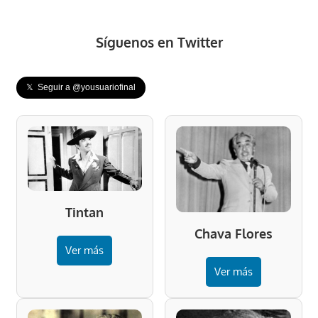
Síguenos en Twitter
𝕏 Seguir a @yousuariofinal
Tintan
Chava Flores
Ver más
Ver más