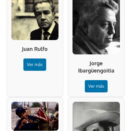
Juan Rulfo
Jorge
Ver más
Ibargüengoitia
Ver más