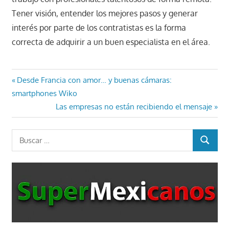
Tener visión, entender los mejores pasos y generar
interés por parte de los contratistas es la forma
correcta de adquirir a un buen especialista en el área.
Navegación
Entrada
Desde Francia con amor… y buenas cámaras:
anterior:
smartphones Wiko
de
Entrada
Las empresas no están recibiendo el mensaje
entradas
siguiente:
Buscar:
BUSCAR