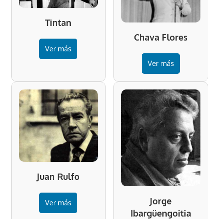
Tintan
Chava Flores
Ver más
Ver más
Juan Rulfo
Jorge
Ver más
Ibargüengoitia