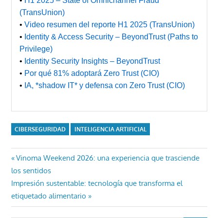
•
H1 2025 – State of Omnichannel Fraud
(TransUnion)
•
Video resumen del reporte H1 2025 (TransUnion)
•
Identity & Access Security – BeyondTrust (Paths to
Privilege)
•
Identity Security Insights – BeyondTrust
•
Por qué 81% adoptará Zero Trust (CIO)
•
IA, *shadow IT* y defensa con Zero Trust (CIO)
CIBERSEGURIDAD
INTELIGENCIA ARTIFICIAL
Navegación
Entrada
Vinoma Weekend 2026: una experiencia que trasciende
anterior:
los sentidos
de
Entrada
Impresión sustentable: tecnología que transforma el
entradas
siguiente:
etiquetado alimentario