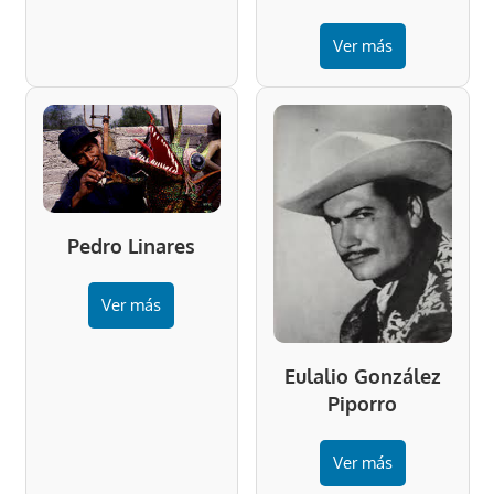
Ver más
Pedro Linares
Ver más
Eulalio González
Piporro
Ver más