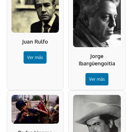
Juan Rulfo
Jorge
Ver más
Ibargüengoitia
Ver más