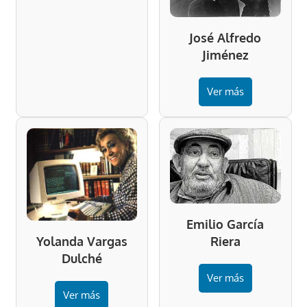
José Alfredo
Jiménez
Ver más
Emilio García
Riera
Yolanda Vargas
Dulché
Ver más
Ver más