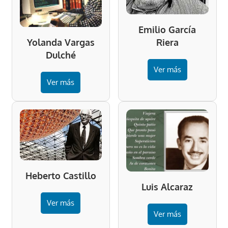
Emilio García
Riera
Yolanda Vargas
Dulché
Ver más
Ver más
Heberto Castillo
Luis Alcaraz
Ver más
Ver más