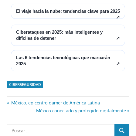
El viaje hacia la nube: tendencias clave para 2025
↗
Ciberataques en 2025: más inteligentes y
difíciles de detener
↗
Las 6 tendencias tecnológicas que marcarán
2025
↗
CIBERSEGURIDAD
Navegación
Entrada
México, epicentro gamer de América Latina
anterior:
Entrada
México conectado y protegido digitalmente
de
siguiente:
entradas
Buscar:
BUSCAR