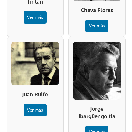
Tintan
Chava Flores
Ver más
Ver más
Juan Rulfo
Jorge
Ver más
Ibargüengoitia
Ver más