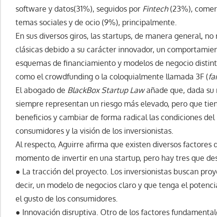
software y datos(31%), seguidos por
Fintech
(23%), comerc
temas sociales y de ocio (9%), principalmente.
En sus diversos giros, las startups, de manera general, no 
clásicas debido a su carácter innovador, un comportamient
esquemas de financiamiento y modelos de negocio distint
como el crowdfunding o la coloquialmente llamada 3F (
fa
El abogado de
BlackBox Startup Law
añade que, dada su n
siempre representan un riesgo más elevado, pero que tie
beneficios y cambiar de forma radical las condiciones del
consumidores y la visión de los inversionistas.
Al respecto, Aguirre afirma que existen diversos factores q
momento de invertir en una startup, pero hay tres que de
● La tracción del proyecto. Los inversionistas buscan pr
decir, un modelo de negocios claro y que tenga el potenci
el gusto de los consumidores.
● Innovación disruptiva. Otro de los factores fundamentale