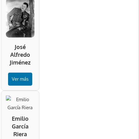
José
Alfredo
Jiménez
Ver más
Emilio
García
Riera