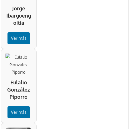
Jorge
Ibargüeng
oitia
Ver más
Eulalio
González
Piporro
Ver más