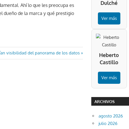
Dulché
damental. Ahí lo que les preocupa es
el dueño de la marca y qué prestigio
Ver más
da
an visibilidad del panorama de los datos
Heberto
ente:
Castillo
Ver más
ARCHIVOS
agosto 2026
julio 2026