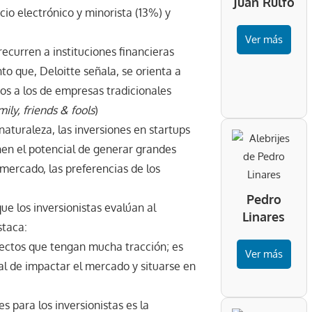
Juan Rulfo
io electrónico y minorista (13%) y
Ver más
recurren a instituciones financieras
o que, Deloitte señala, se orienta a
os a los de empresas tradicionales
mily, friends & fools
)
aturaleza, las inversiones en startups
nen el potencial de generar grandes
 mercado, las preferencias de los
Pedro
ue los inversionistas evalúan al
Linares
staca:
oyectos que tengan mucha tracción; es
Ver más
al de impactar el mercado y situarse en
s para los inversionistas es la