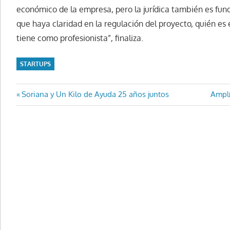
económico de la empresa, pero la jurídica también es fun
que haya claridad en la regulación del proyecto, quién es 
tiene como profesionista”, finaliza.
STARTUPS
Navegación
Entrada
Entra
Soriana y Un Kilo de Ayuda 25 años juntos
Amplí
anterior:
sigui
de
entradas