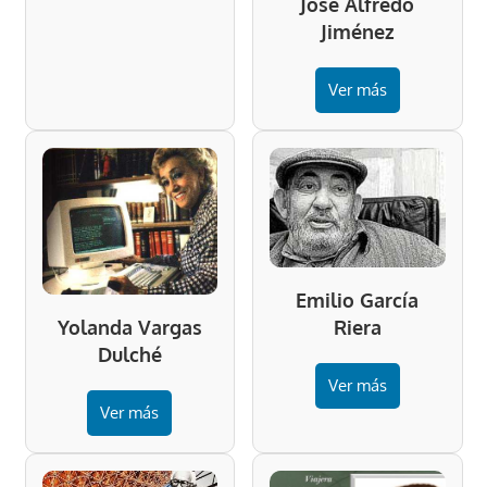
José Alfredo
Jiménez
Ver más
Emilio García
Riera
Yolanda Vargas
Dulché
Ver más
Ver más