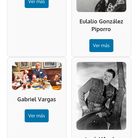
Ver más
Eulalio González
Piporro
Ver más
Gabriel Vargas
Ver más