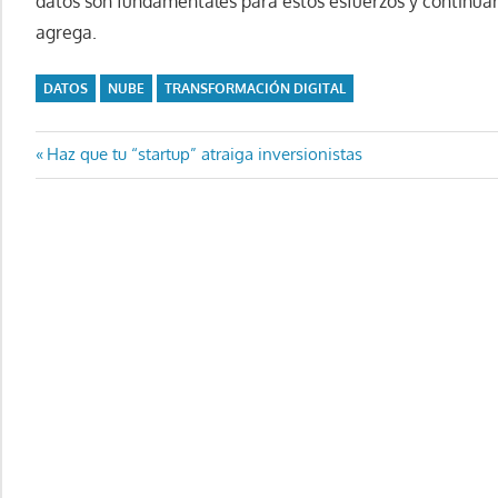
datos son fundamentales para estos esfuerzos y continuar
agrega.
DATOS
NUBE
TRANSFORMACIÓN DIGITAL
Navegación
Entrada
Haz que tu “startup” atraiga inversionistas
anterior:
de
entradas