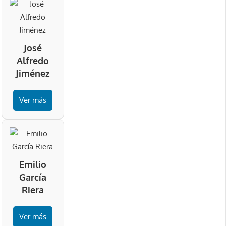
José
Alfredo
Jiménez
Ver más
Emilio
García
Riera
Ver más