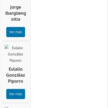
Jorge
Ibargüeng
oitia
Ver más
Eulalio
González
Piporro
Ver más