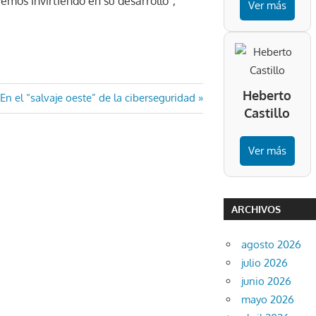
emos invirtiendo en su desarrollo”,
Ver más
Heberto
Entrada
En el “salvaje oeste” de la ciberseguridad
Castillo
siguiente:
Ver más
ARCHIVOS
agosto 2026
julio 2026
junio 2026
mayo 2026