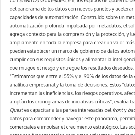
Con
erwin Data Intelligence
11, los equipos de gobierno de
del panorama de los datos con nuevos paneles y acelerar
capacidades de automatización. Construido sobre un met
automatización profunda impulsada por metadatos, el soft
agrega contexto para la comprensión y la protección, y lu
ampliamente en toda la empresa para crear un valor más 
pueden establecer un marco de gobierno de datos automati
cumplir con sus requisitos únicos y alimentar la inteligen
que mitigue el riesgo y entregue los resultados deseados.
“Estimamos que entre el 55% y el 90% de los datos de la o
analítica empresarial y la toma de decisiones. Estos “dat
incrementan las ineficiencias, los riesgos operativos, afe
amplían los cronogramas de iniciativas críticas”, evalúa G
Quest
es capacitar a las partes interesadas del
front
y
bac
datos para comprender y navegar este panorama, permiti
comerciales e impulsar el crecimiento estratégico. Las 