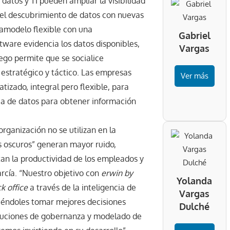
 datos y TI pueden ampliar la visibilidad
 el descubrimiento de datos con nuevas
amodelo flexible con una
Gabriel
ware evidencia los datos disponibles,
Vargas
ego permite que se socialice
estratégico y táctico. Las empresas
Ver más
zado, integral pero flexible, para
cia de datos para obtener información
rganización no se utilizan en la
os oscuros” generan mayor ruido,
ctan la productividad de los empleados y
arcía. “Nuestro objetivo con
erwin by
Yolanda
k office
a través de la inteligencia de
Vargas
éndoles tomar mejores decisiones
Dulché
soluciones de gobernanza y modelado de