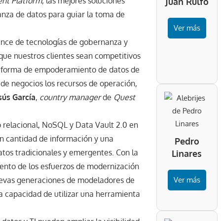
nt Platform
, las mejores soluciones
Juan Rulfo
anza de datos para guiar la toma de
Ver más
ance de tecnologías de gobernanza y
ue nuestros clientes sean competitivos
ataforma de empoderamiento de datos de
y de negocios los recursos de operación,
sús García
,
country manager
de
Quest
 relacional, NoSQL y Data Vault 2.0 en
an cantidad de información y una
Pedro
tos tradicionales y emergentes. Con la
Linares
mento de los esfuerzos de modernización
nuevas generaciones de modeladores de
Ver más
la capacidad de utilizar una herramienta