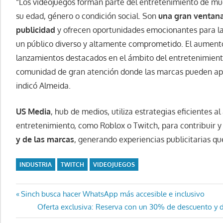
“Los videojuegos forman parte del entretenimiento de m
su edad, género o condición social. Son
una gran ventana
publicidad
y
ofrecen oportunidades emocionantes para l
un público diverso y altamente comprometido. El
aument
lanzamientos destacados en el ámbito del entretenimiento
comunidad de gran atención donde las marcas pueden apro
indicó Almeida.
US Media
, hub de medios, utiliza estrategias eficientes a
entretenimiento, como Roblox o Twitch, para contribuir y
y de las marcas
, generando experiencias publicitarias qu
INDUSTRIA
TWITCH
VIDEOJUEGOS
Navegación
Entrada
Sinch busca hacer WhatsApp más accesible e inclusivo
anterior:
Entrada
Oferta exclusiva: Reserva con un 30% de descuento y di
de
siguiente: