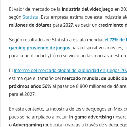
El valor de mercado de la
industria del videojuego
en 202
según
Statista
. Esta empresa estima que esta industria a
millones de dólares
para
2027
, es decir un
crecimiento 
Según resultados de Statista a escala mundial
el 72% de 
gaming provienen de juegos
para dispositivos móviles, 
para la publicidad. ¿Cómo se vinculan las marcas a esta 
El
Informe del mercado global de publicidad en juegos 20
estima que el tamaño del
mercado mundial de publicida
próximos años 56%
al pasar de 8,800 millones de dólare
para el 2027.
En este contexto, la industria de los videojuegos en México
pues se ha ampliado a incluir
in-game advertising
(inserc
o
Advergaming
(publicitar marcas a través de videojuego