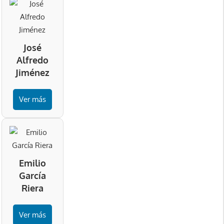
José
Alfredo
Jiménez
Ver más
Emilio
García
Riera
Ver más