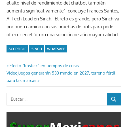
el alto nivel de rendimiento del chatbot también
aumenta significativamente”, concluye Frances Santos,
AI Tech Lead en Sinch. El reto es grande, pero Sinch va
por buen camino con sus pruebas de bots para poder
ofrecer en el futuro una solución de aún mayor calidad.
ACCESIBLE
SINCH
WHATSAPP
Navegación
Entrada
Efecto “lipstick” en tiempos de crisis
Entrada
anterior:
Videojuegos generarán 533 mmdd en 2027, terreno fértil
de
siguiente:
para las marcas
entradas
Buscar:
BUSCAR